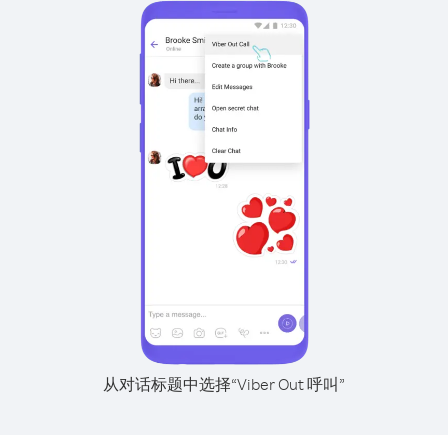
从对话标题中选择“Viber Out 呼叫”