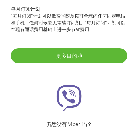
每月订阅计划
“每月订阅”计划可以低费率随意拨打全球的任何固定电话
和手机，任何时候都无需续订计划。“每月订阅”计划可以
在现有通话费用基础上进一步节省费用
更多目的地
仍然没有 Viber 吗？