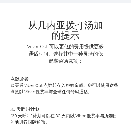
从几内亚拨打汤加
的提示
Viber Out 可以更低的费用提供更多
通话时间。选择其中一种灵活的低
费率通话选项：
点数套餐
购买后 Viber Out 点数即存入您的余额。您可以使用这些
点数以 Viber 低费率与全球任何号码通话。
30 天呼叫计划
“30 天呼叫”计划可以在 30 天内以 Viber 低费率与所选目
的地进行国际通话。