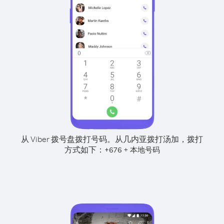
从 Viber 拨号盘拨打号码。
从几内亚拨打汤加，拨打
方式如下：
+
+
676
本地号码