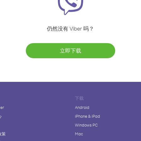
仍然没有 Viber 吗？
立即下载
下载
er
Android
心
iPhone & iPad
Windows PC
政策
Mac