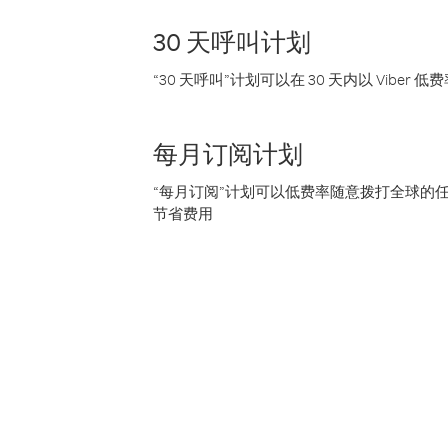
30 天呼叫计划
“30 天呼叫”计划可以在 30 天内以 Vibe
每月订阅计划
“每月订阅”计划可以低费率随意拨打全球的
节省费用