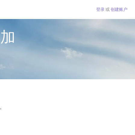
登录
或
创建账户
汤加
钟。