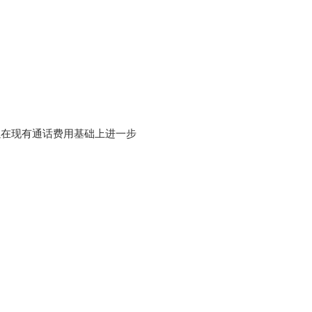
以在现有通话费用基础上进一步