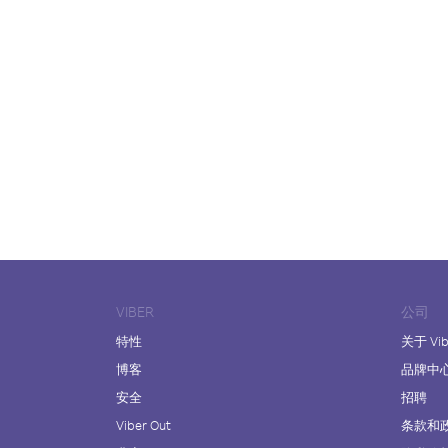
VIBER
公司
特性
关于 Vib
博客
品牌中
安全
招聘
Viber Out
条款和