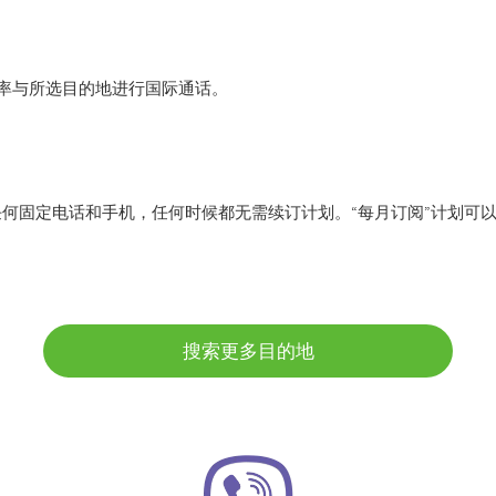
r 低费率与所选目的地进行国际通话。
任何固定电话和手机，任何时候都无需续订计划。“每月订阅”计划可
搜索更多目的地