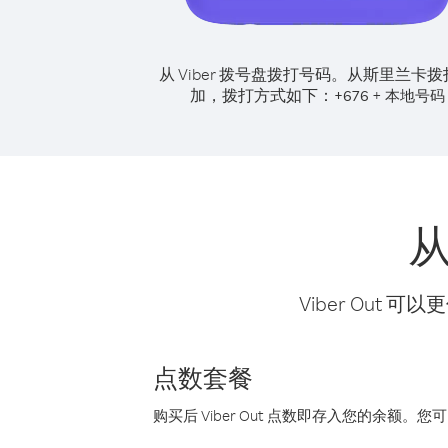
从 Viber 拨号盘拨打号码。
从斯里兰卡拨
加，拨打方式如下：
+
+
676
本地号码
Viber Ou
点数套餐
购买后 Viber Out 点数即存入您的余额。