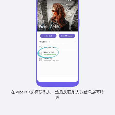
在 Viber 中选择联系人，然后从联系人的信息屏幕呼
叫