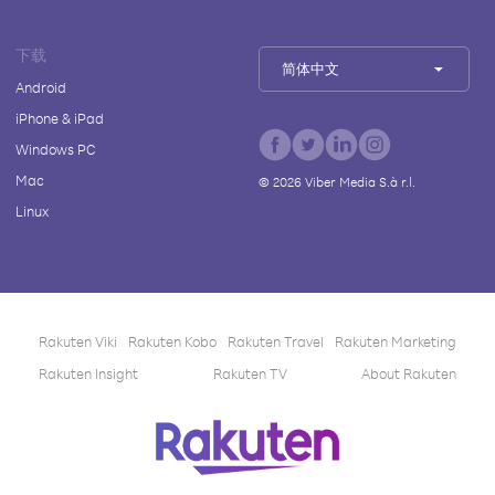
下载
简体中文
Android
iPhone & iPad
Windows PC
Mac
©
2026
Viber Media S.à r.l.
Linux
Rakuten Viki
Rakuten Kobo
Rakuten Travel
Rakuten Marketing
Rakuten Insight
Rakuten TV
About Rakuten