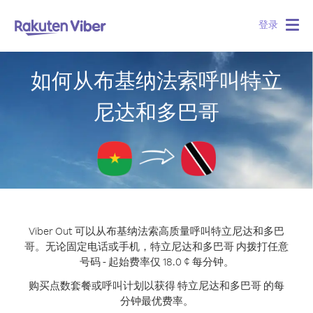
登录
Togg
navig
如何从布基纳法索呼叫特立
尼达和多巴哥
Viber Out 可以从布基纳法索高质量呼叫特立尼达和多巴
哥。
无论固定电话或手机，特立尼达和多巴哥 内拨打任意
号码 - 起始费率仅 18.0 ¢ 每分钟。
购买点数套餐或呼叫计划以获得 特立尼达和多巴哥 的每
分钟最优费率。