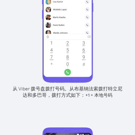
从 Viber 拨号盘拨打号码。
从布基纳法索拨打特立尼
达和多巴哥，拨打方式如下：
+
+
1
本地号码