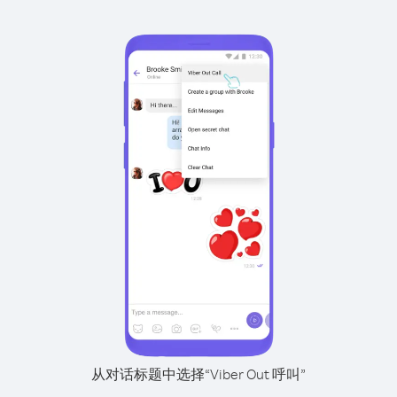
从对话标题中选择“Viber Out 呼叫”