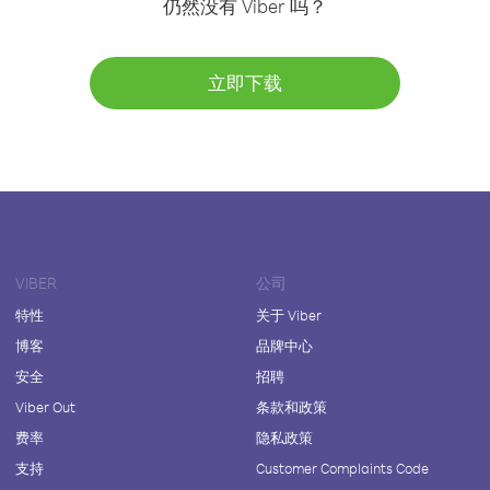
仍然没有 Viber 吗？
立即下载
VIBER
公司
特性
关于 Viber
博客
品牌中心
安全
招聘
Viber Out
条款和政策
费率
隐私政策
支持
Customer Complaints Code