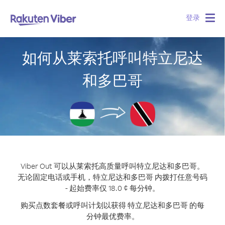
登录
Togg
navig
如何从莱索托呼叫特立尼达
和多巴哥
Viber Out 可以从莱索托高质量呼叫特立尼达和多巴哥。
无论固定电话或手机，特立尼达和多巴哥 内拨打任意号码
- 起始费率仅 18.0 ¢ 每分钟。
购买点数套餐或呼叫计划以获得 特立尼达和多巴哥 的每
分钟最优费率。