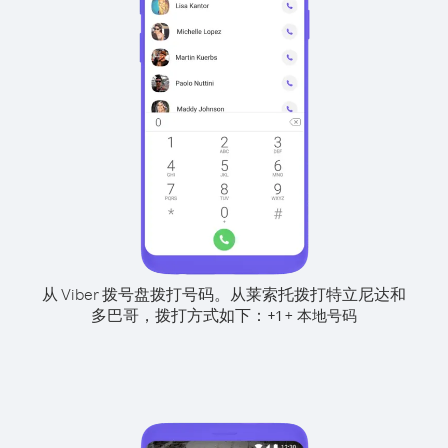
从 Viber 拨号盘拨打号码。
从莱索托拨打特立尼达和
多巴哥，拨打方式如下：
+
+
1
本地号码