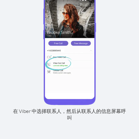
在 Viber 中选择联系人，然后从联系人的信息屏幕呼
叫