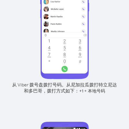
从 Viber 拨号盘拨打号码。
从尼加拉瓜拨打特立尼达
和多巴哥，拨打方式如下：
+
+
1
本地号码