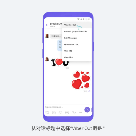
从对话标题中选择“Viber Out 呼叫”