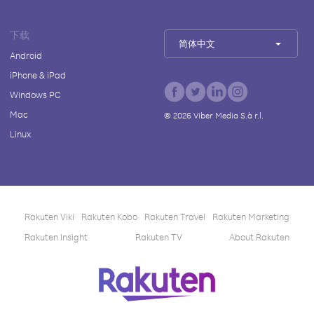
下载
简体中文
Android
iPhone & iPad
Windows PC
Mac
©
2026
Viber Media S.à r.l.
Linux
Rakuten Viki
Rakuten Kobo
Rakuten Travel
Rakuten Marketing
Rakuten Insight
Rakuten TV
About Rakuten