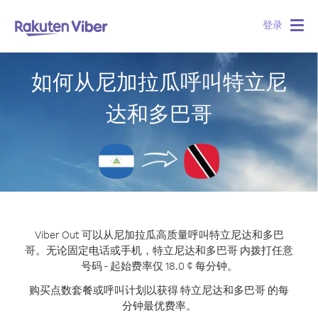
登录
Togg
navig
如何从尼加拉瓜呼叫特立尼
达和多巴哥
Viber Out 可以从尼加拉瓜高质量呼叫特立尼达和多巴
哥。
无论固定电话或手机，特立尼达和多巴哥 内拨打任意
号码 - 起始费率仅 18.0 ¢ 每分钟。
购买点数套餐或呼叫计划以获得 特立尼达和多巴哥 的每
分钟最优费率。