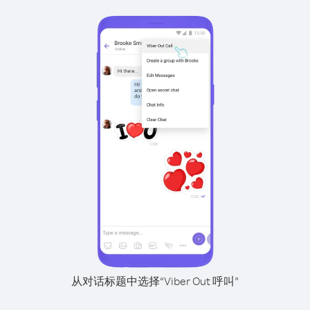
从对话标题中选择“Viber Out 呼叫”