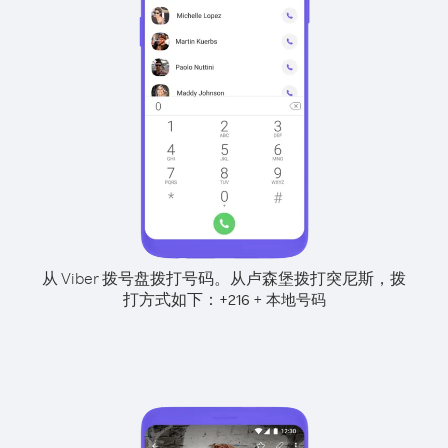
从 Viber 拨号盘拨打号码。
从卢森堡拨打突尼斯，拨
打方式如下：
+
+
216
本地号码