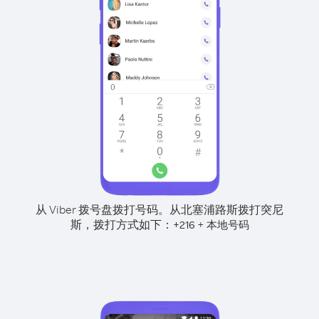
从 Viber 拨号盘拨打号码。
从北塞浦路斯拨打突尼
斯，拨打方式如下：
+
+
216
本地号码