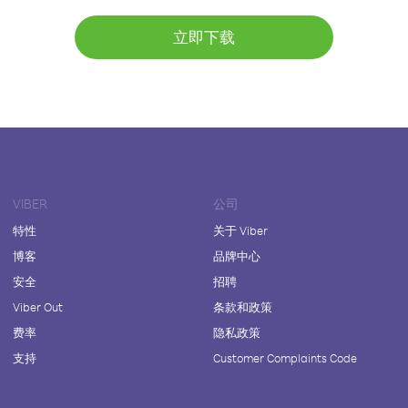
立即下载
VIBER
公司
特性
关于 Viber
博客
品牌中心
安全
招聘
Viber Out
条款和政策
费率
隐私政策
支持
Customer Complaints Code