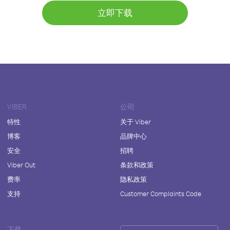
立即下载
VIBER
公司
特性
关于 Viber
博客
品牌中心
安全
招聘
Viber Out
条款和政策
费率
隐私政策
支持
Customer Complaints Code
下载