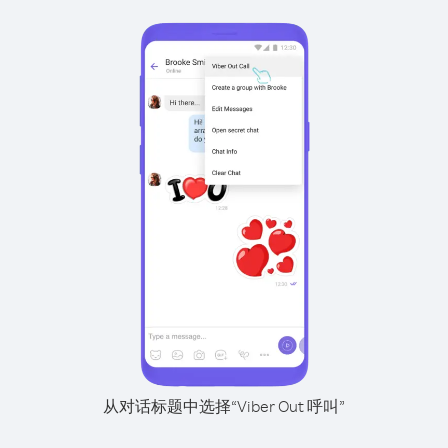
从对话标题中选择“Viber Out 呼叫”