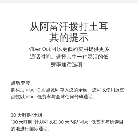
从阿富汗拨打土耳
其的提示
Viber Out 可以更低的费用提供更多
通话时间。选择其中一种灵活的低
费率通话选项：
点数套餐
购买后 Viber Out 点数即存入您的余额。您可以使用这些
点数以 Viber 低费率与全球任何号码通话。
30 天呼叫计划
“30 天呼叫”计划可以在 30 天内以 Viber 低费率与所选目
的地进行国际通话。