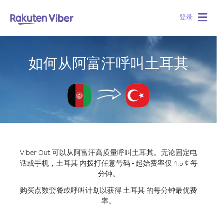
登录
Togg
navig
如何从阿富汗呼叫土耳其
Viber Out 可以从阿富汗高质量呼叫土耳其。
无论固定电
话或手机，土耳其 内拨打任意号码 - 起始费率仅 4.5 ¢ 每
分钟。
购买点数套餐或呼叫计划以获得 土耳其 的每分钟最优费
率。