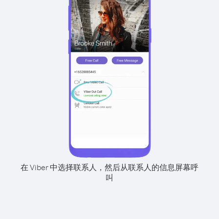
在 Viber 中选择联系人，然后从联系人的信息屏幕呼
叫