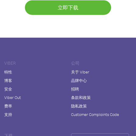
立即下载
VIBER
公司
特性
关于 Viber
博客
品牌中心
安全
招聘
Viber Out
条款和政策
费率
隐私政策
支持
Customer Complaints Code
下载