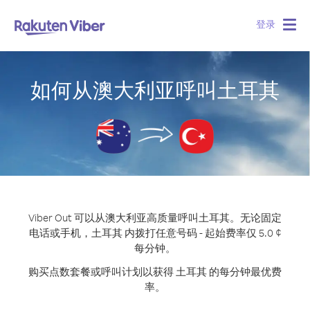
登录
Togg
navig
如何从澳大利亚呼叫土耳其
Viber Out 可以从澳大利亚高质量呼叫土耳其。
无论固定
电话或手机，土耳其 内拨打任意号码 - 起始费率仅 5.0 ¢
每分钟。
购买点数套餐或呼叫计划以获得 土耳其 的每分钟最优费
率。