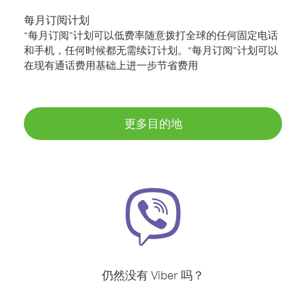
每月订阅计划
“每月订阅”计划可以低费率随意拨打全球的任何固定电话
和手机，任何时候都无需续订计划。“每月订阅”计划可以
在现有通话费用基础上进一步节省费用
更多目的地
仍然没有 Viber 吗？