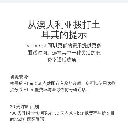
从澳大利亚拨打土
耳其的提示
Viber Out 可以更低的费用提供更多
通话时间。选择其中一种灵活的低
费率通话选项：
点数套餐
购买后 Viber Out 点数即存入您的余额。您可以使用这些
点数以 Viber 低费率与全球任何号码通话。
30 天呼叫计划
“30 天呼叫”计划可以在 30 天内以 Viber 低费率与所选目
的地进行国际通话。