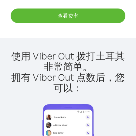
查看费率
使用 Viber Out 拨打土耳其
非常简单。
拥有 Viber Out 点数后，您
可以：