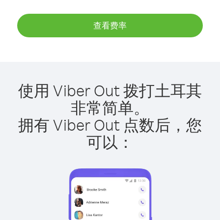
查看费率
使用 Viber Out 拨打土耳其
非常简单。
拥有 Viber Out 点数后，您
可以：