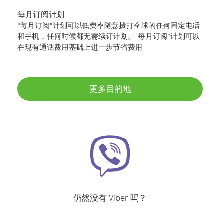
每月订阅计划
“每月订阅”计划可以低费率随意拨打全球的任何固定电话
和手机，任何时候都无需续订计划。“每月订阅”计划可以
在现有通话费用基础上进一步节省费用
更多目的地
仍然没有 Viber 吗？