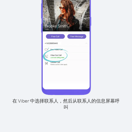
在 Viber 中选择联系人，然后从联系人的信息屏幕呼
叫