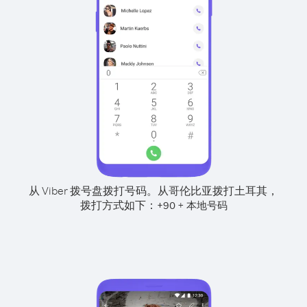
从 Viber 拨号盘拨打号码。
从哥伦比亚拨打土耳其，
拨打方式如下：
+
+
90
本地号码