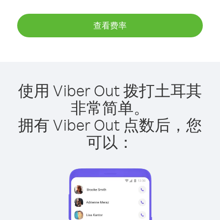
查看费率
使用 Viber Out 拨打土耳其
非常简单。
拥有 Viber Out 点数后，您
可以：