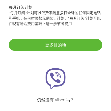
每月订阅计划
“每月订阅”计划可以低费率随意拨打全球的任何固定电话
和手机，任何时候都无需续订计划。“每月订阅”计划可以
在现有通话费用基础上进一步节省费用
更多目的地
仍然没有 Viber 吗？