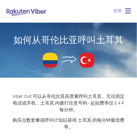
登录
Togg
navig
如何从哥伦比亚呼叫土耳其
Viber Out 可以从哥伦比亚高质量呼叫土耳其。
无论固定
电话或手机，土耳其 内拨打任意号码 - 起始费率仅 5.4 ¢
每分钟。
购买点数套餐或呼叫计划以获得 土耳其 的每分钟最优费
率。