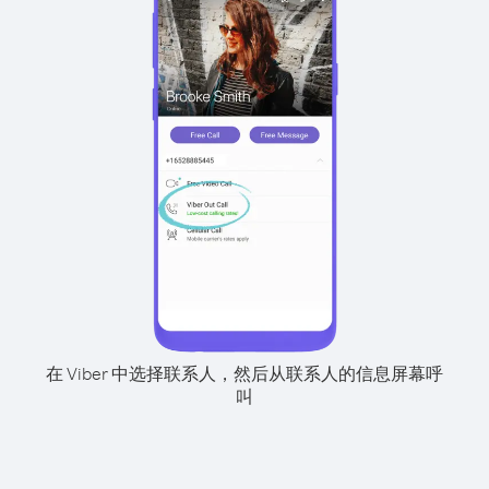
在 Viber 中选择联系人，然后从联系人的信息屏幕呼
叫