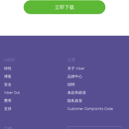
立即下载
VIBER
公司
特性
关于 Viber
博客
品牌中心
安全
招聘
Viber Out
条款和政策
费率
隐私政策
支持
Customer Complaints Code
下载