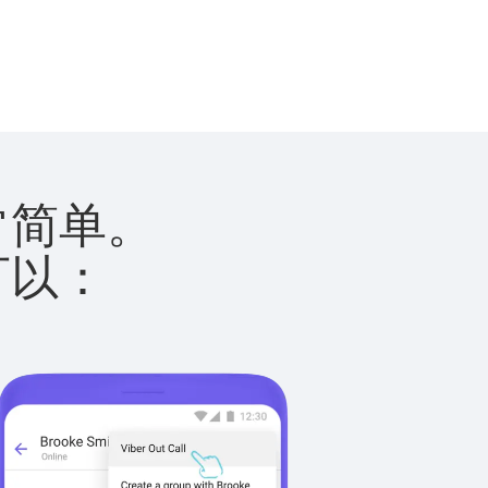
非常简单。
您可以：