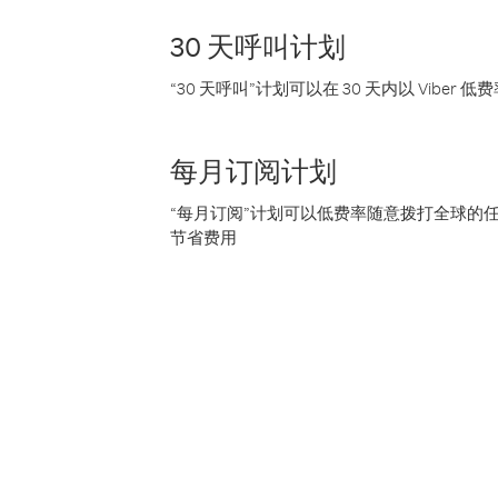
30 天呼叫计划
“30 天呼叫”计划可以在 30 天内以 Vibe
每月订阅计划
“每月订阅”计划可以低费率随意拨打全球的
节省费用