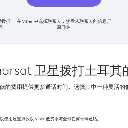
卫星拨打
在 Viber 中选择联系人，然后从联系人的信息屏
幕呼叫
码
marsat 卫星拨打土耳
t 可以更低的费用提供更多通话时间。选择其中一种灵活
您可以使用这些点数以 Viber 低费率与全球任何号码通话。