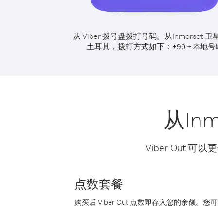
从 Viber 拨号盘拨打号码。
从Inmarsat 
土耳其，拨打方式如下：
+
+
90
本地号
从In
Viber Ou
点数套餐
购买后 Viber Out 点数即存入您的余额。