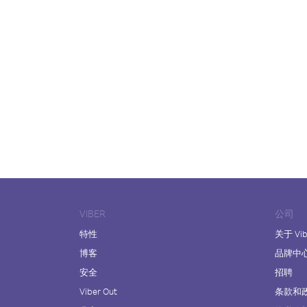
VIBER
公司
特性
关于 Vib
博客
品牌中
安全
招聘
Viber Out
条款和