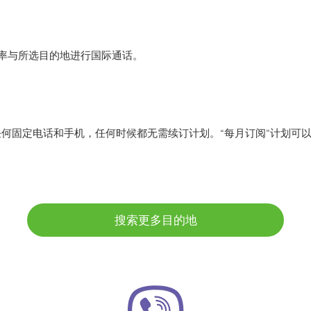
r 低费率与所选目的地进行国际通话。
任何固定电话和手机，任何时候都无需续订计划。“每月订阅”计划可
搜索更多目的地