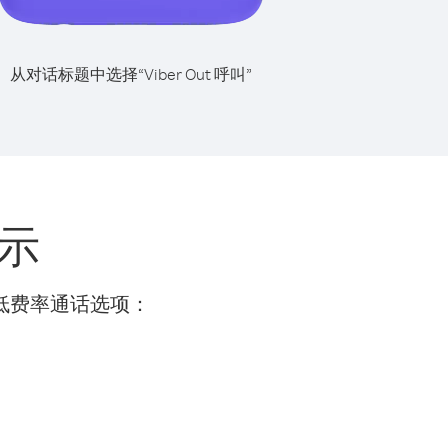
从对话标题中选择“Viber Out 呼叫”
示
的低费率通话选项：