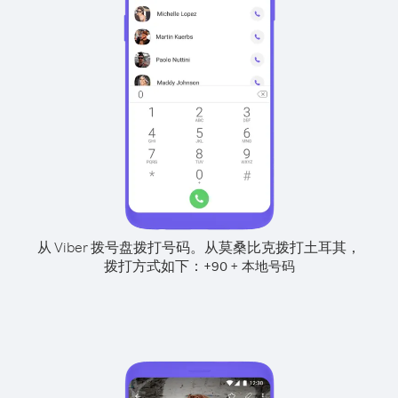
从 Viber 拨号盘拨打号码。
从莫桑比克拨打土耳其，
拨打方式如下：
+
+
90
本地号码