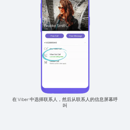
在 Viber 中选择联系人，然后从联系人的信息屏幕呼
叫