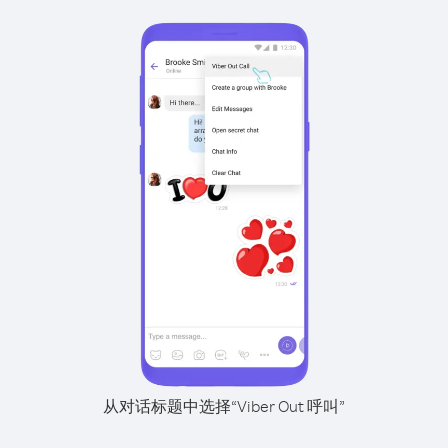
从对话标题中选择“Viber Out 呼叫”