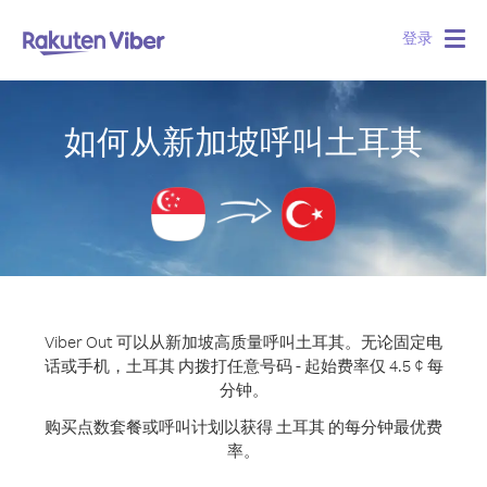
登录
Togg
navig
如何从新加坡呼叫土耳其
Viber Out 可以从新加坡高质量呼叫土耳其。
无论固定电
话或手机，土耳其 内拨打任意号码 - 起始费率仅 4.5 ¢ 每
分钟。
购买点数套餐或呼叫计划以获得 土耳其 的每分钟最优费
率。