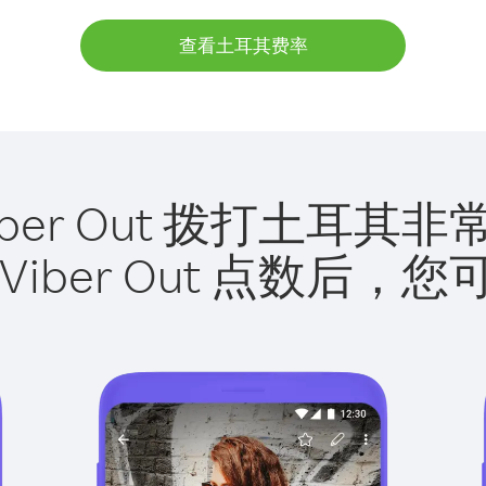
查看土耳其费率
iber Out 拨打土耳其
Viber Out 点数后，