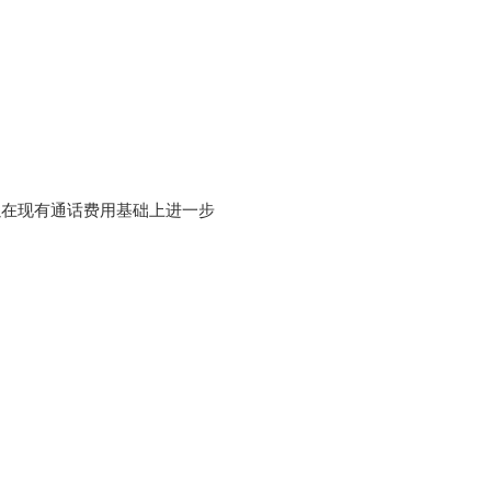
以在现有通话费用基础上进一步