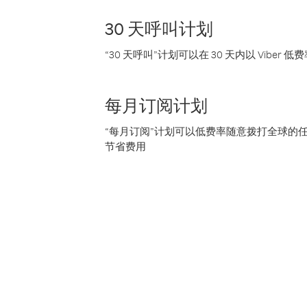
30 天呼叫计划
“30 天呼叫”计划可以在 30 天内以 Vibe
每月订阅计划
“每月订阅”计划可以低费率随意拨打全球的
节省费用