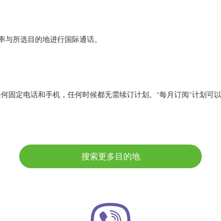
r 低费率与所选目的地进行国际通话。
任何固定电话和手机，任何时候都无需续订计划。“每月订阅”计划可
搜索更多目的地