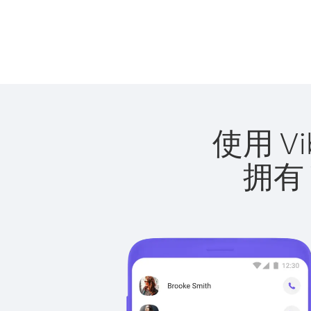
使用 V
拥有 