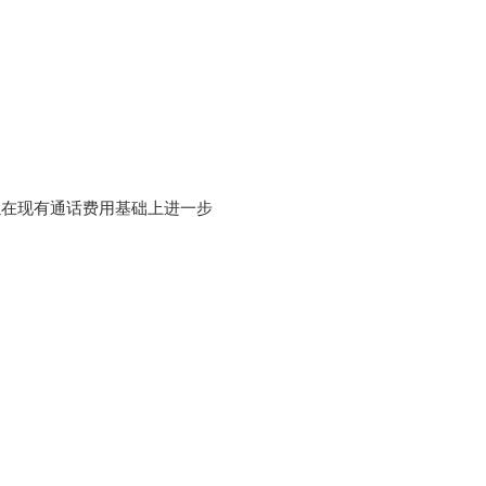
以在现有通话费用基础上进一步