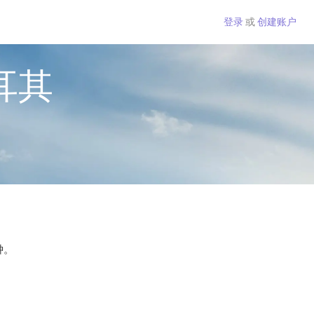
登录
或
创建账户
耳其
钟。