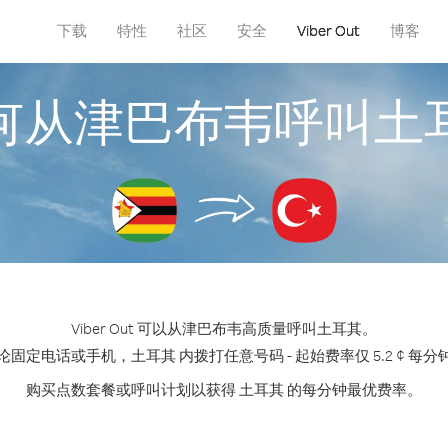
下载
特性
社区
安全
Viber Out
博客
何从津巴布韦呼叫土
Viber Out 可以从津巴布韦高质量呼叫土耳其。
论固定电话或手机，土耳其 内拨打任意号码 - 起始费率仅 5.2 ¢ 每分
购买点数套餐或呼叫计划以获得 土耳其 的每分钟最优费率。