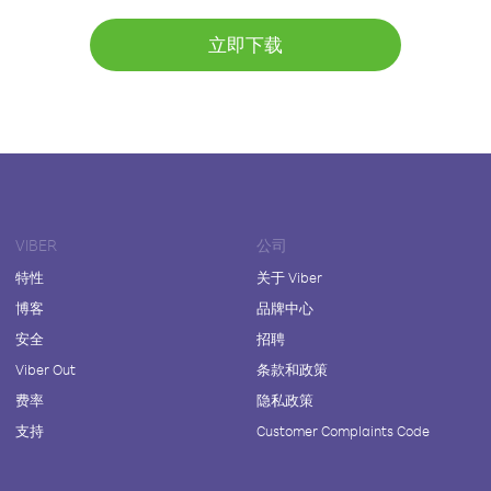
立即下载
VIBER
公司
特性
关于 Viber
博客
品牌中心
安全
招聘
Viber Out
条款和政策
费率
隐私政策
支持
Customer Complaints Code