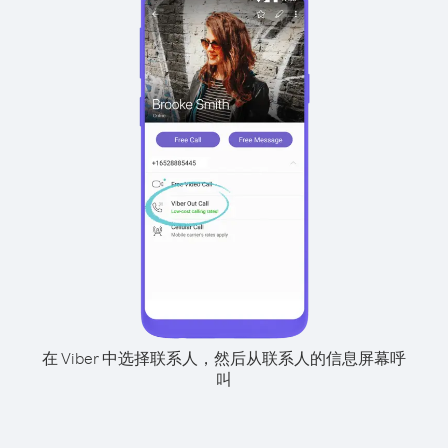
在 Viber 中选择联系人，然后从联系人的信息屏幕呼
叫