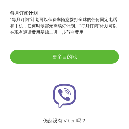
每月订阅计划
“每月订阅”计划可以低费率随意拨打全球的任何固定电话
和手机，任何时候都无需续订计划。“每月订阅”计划可以
在现有通话费用基础上进一步节省费用
更多目的地
仍然没有 Viber 吗？