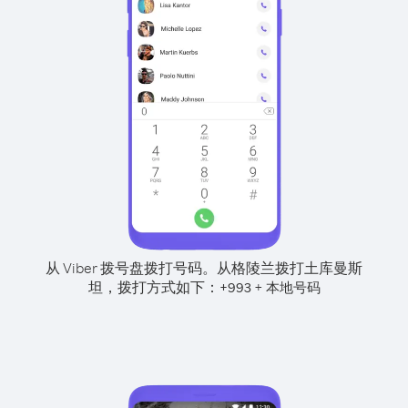
从 Viber 拨号盘拨打号码。
从格陵兰拨打土库曼斯
坦，拨打方式如下：
+
+
993
本地号码