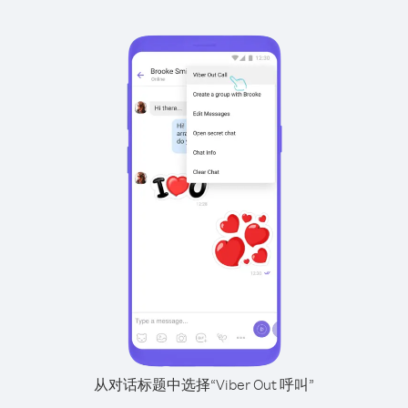
从对话标题中选择“Viber Out 呼叫”