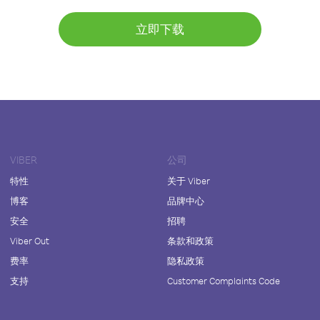
立即下载
VIBER
公司
特性
关于 Viber
博客
品牌中心
安全
招聘
Viber Out
条款和政策
费率
隐私政策
支持
Customer Complaints Code