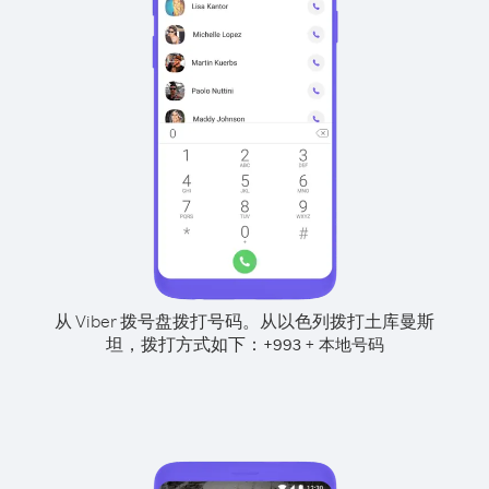
从 Viber 拨号盘拨打号码。
从以色列拨打土库曼斯
坦，拨打方式如下：
+
+
993
本地号码