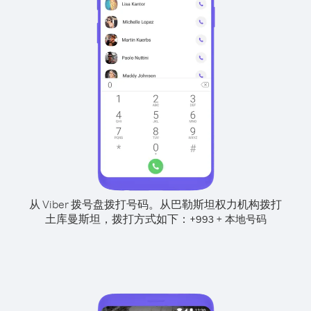
从 Viber 拨号盘拨打号码。
从巴勒斯坦权力机构拨打
土库曼斯坦，拨打方式如下：
+
+
993
本地号码