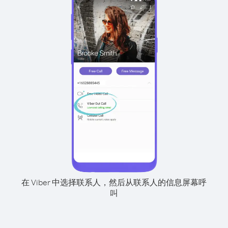
在 Viber 中选择联系人，然后从联系人的信息屏幕呼
叫