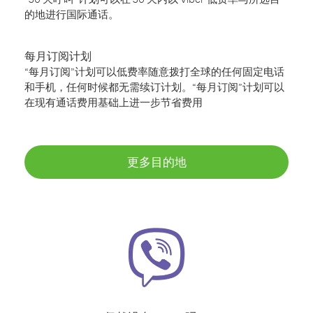
的地进行国际通话。
每月订阅计划
“每月订阅”计划可以低费率随意拨打全球的任何固定电话
和手机，任何时候都无需续订计划。“每月订阅”计划可以
在现有通话费用基础上进一步节省费用
更多目的地