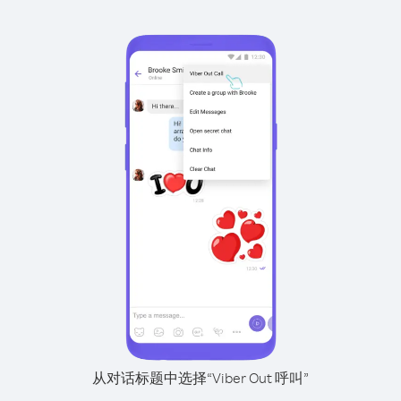
从对话标题中选择“Viber Out 呼叫”