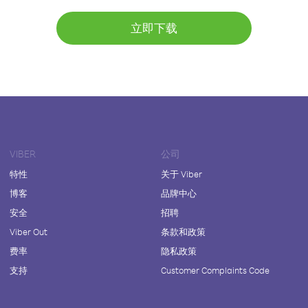
立即下载
VIBER
公司
特性
关于 Viber
博客
品牌中心
安全
招聘
Viber Out
条款和政策
费率
隐私政策
支持
Customer Complaints Code