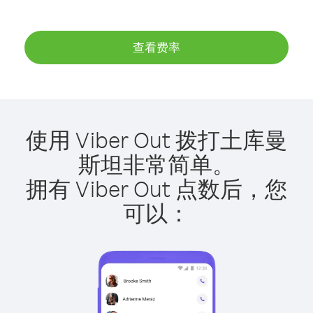
查看费率
使用 Viber Out 拨打土库曼
斯坦非常简单。
拥有 Viber Out 点数后，您
可以：