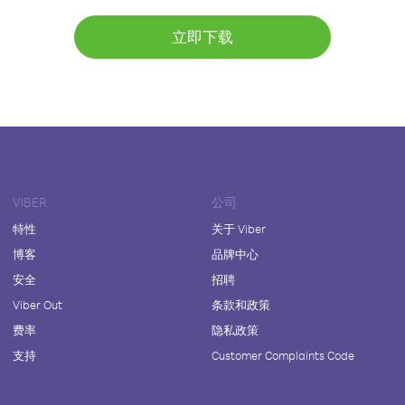
立即下载
VIBER
公司
特性
关于 Viber
博客
品牌中心
安全
招聘
Viber Out
条款和政策
费率
隐私政策
支持
Customer Complaints Code