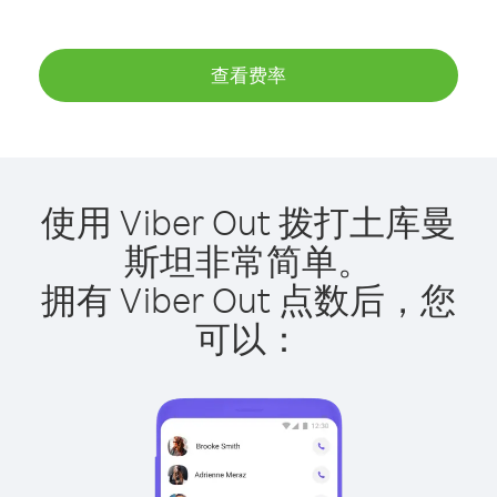
查看费率
使用 Viber Out 拨打土库曼
斯坦非常简单。
拥有 Viber Out 点数后，您
可以：