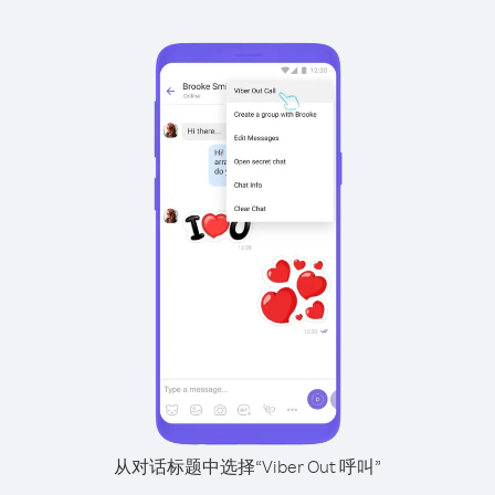
从对话标题中选择“Viber Out 呼叫”