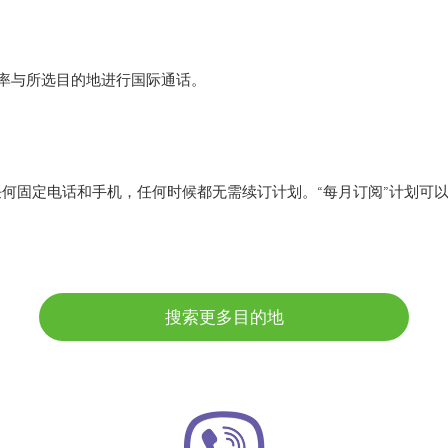
r 低费率与所选目的地进行国际通话。
任何固定电话和手机，任何时候都无需续订计划。“每月订阅”计划可
搜索更多目的地