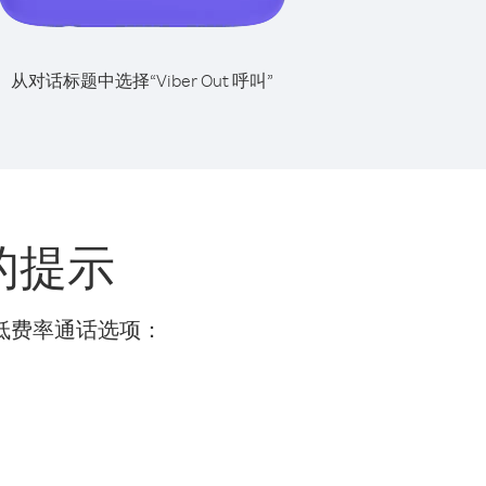
从对话标题中选择“Viber Out 呼叫”
的提示
的低费率通话选项：