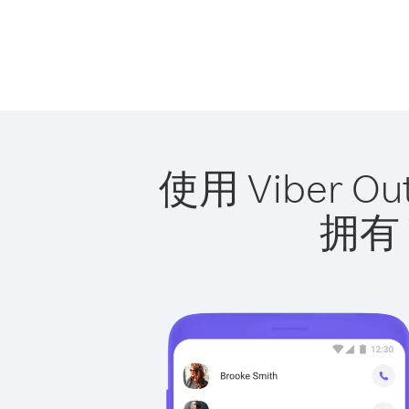
使用 Vibe
拥有 