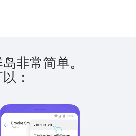
斯群岛非常简单。
您可以：