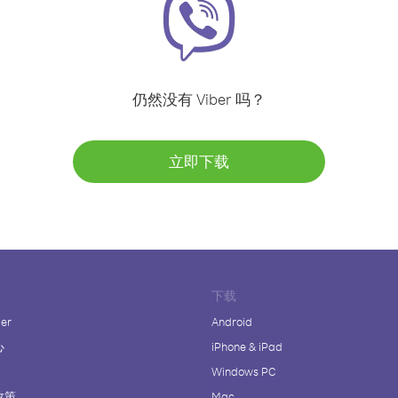
仍然没有 Viber 吗？
立即下载
下载
er
Android
心
iPhone & iPad
Windows PC
政策
Mac