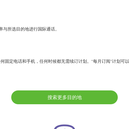
r 低费率与所选目的地进行国际通话。
任何固定电话和手机，任何时候都无需续订计划。“每月订阅”计划可
搜索更多目的地