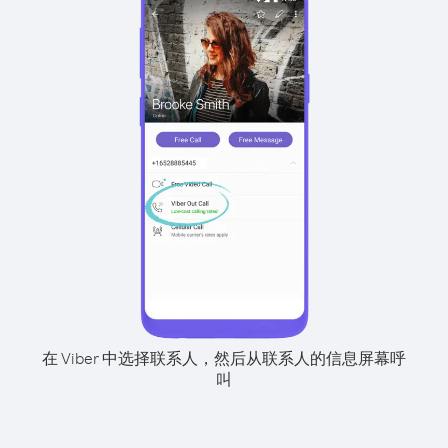
在 Viber 中选择联系人，然后从联系人的信息屏幕呼
叫