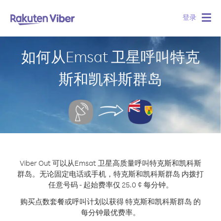
登录
Togg
navig
如何从Emsat 卫星呼叫特克
斯和凯科斯群岛
Viber Out 可以从Emsat 卫星高质量呼叫特克斯和凯科斯
群岛。
无论固定电话或手机，特克斯和凯科斯群岛 内拨打
任意号码 - 起始费率仅 25.0 ¢ 每分钟。
购买点数套餐或呼叫计划以获得 特克斯和凯科斯群岛 的
每分钟最优费率。