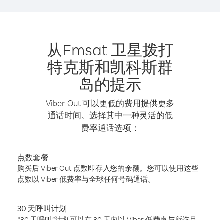
从Emsat 卫星拨打
特克斯和凯科斯群
岛的提示
Viber Out 可以更低的费用提供更多
通话时间。选择其中一种灵活的低
费率通话选项：
点数套餐
购买后 Viber Out 点数即存入您的余额。您可以使用这些
点数以 Viber 低费率与全球任何号码通话。
30 天呼叫计划
“30 天呼叫”计划可以在 30 天内以 Viber 低费率与所选目