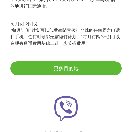
的地进行国际通话。
每月订阅计划
“每月订阅”计划可以低费率随意拨打全球的任何固定电话
和手机，任何时候都无需续订计划。“每月订阅”计划可以
在现有通话费用基础上进一步节省费用
更多目的地