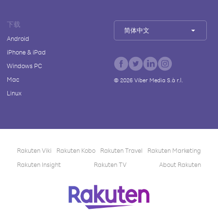
下载
简体中文
Android
iPhone & iPad
Windows PC
Mac
©
2026
Viber Media S.à r.l.
Linux
Rakuten Viki
Rakuten Kobo
Rakuten Travel
Rakuten Marketing
Rakuten Insight
Rakuten TV
About Rakuten