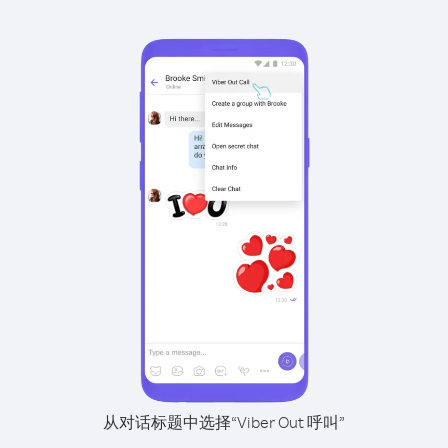
从对话标题中选择“Viber Out 呼叫”