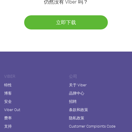
仍然没有 Viber 吗？
立即下载
VIBER
公司
特性
关于 Viber
博客
品牌中心
安全
招聘
Viber Out
条款和政策
费率
隐私政策
支持
Customer Complaints Code