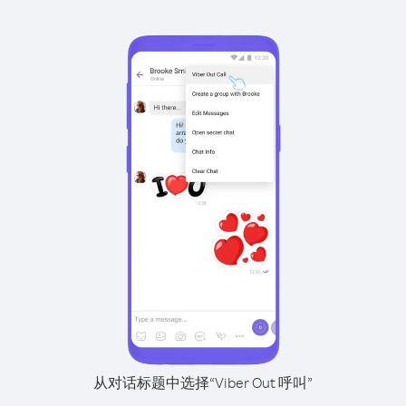
从对话标题中选择“Viber Out 呼叫”