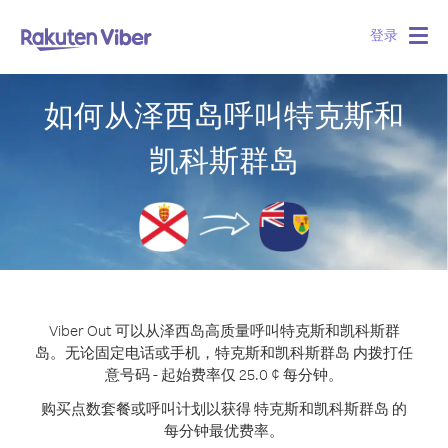
登录
Togg
navig
如何从泽西岛呼叫特克斯和
凯科斯群岛
Viber Out 可以从泽西岛高质量呼叫特克斯和凯科斯群
岛。
无论固定电话或手机，特克斯和凯科斯群岛 内拨打任
意号码 - 起始费率仅 25.0 ¢ 每分钟。
购买点数套餐或呼叫计划以获得 特克斯和凯科斯群岛 的
每分钟最优费率。