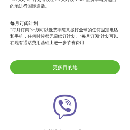
的地进行国际通话。
每月订阅计划
“每月订阅”计划可以低费率随意拨打全球的任何固定电话
和手机，任何时候都无需续订计划。“每月订阅”计划可以
在现有通话费用基础上进一步节省费用
更多目的地