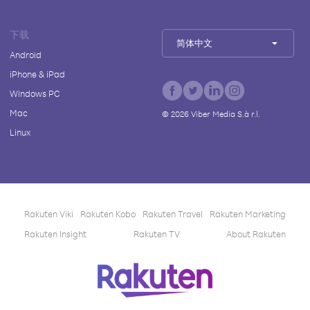
下载
简体中文
Android
iPhone & iPad
Windows PC
Mac
©
2026
Viber Media S.à r.l.
Linux
Rakuten Viki
Rakuten Kobo
Rakuten Travel
Rakuten Marketing
Rakuten Insight
Rakuten TV
About Rakuten