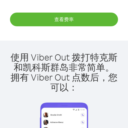
查看费率
使用 Viber Out 拨打特克斯
和凯科斯群岛非常简单。
拥有 Viber Out 点数后，您
可以：