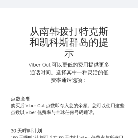
从南韩拨打特克斯
和凯科斯群岛的提
示
Viber Out 可以更低的费用提供更多
通话时间。选择其中一种灵活的低
费率通话选项：
点数套餐
购买后 Viber Out 点数即存入您的余额。您可以使用这些
点数以 Viber 低费率与全球任何号码通话。
30 天呼叫计划
“30 天呼叫”计划可以在 30 天内以 Viber 低费率与所选目