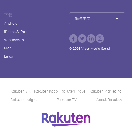
下载
简体中文
Android
iPhone & iPad
Windows PC
Mac
©
2026
Viber Media S.à r.l.
Linux
Rakuten Viki
Rakuten Kobo
Rakuten Travel
Rakuten Marketing
Rakuten Insight
Rakuten TV
About Rakuten