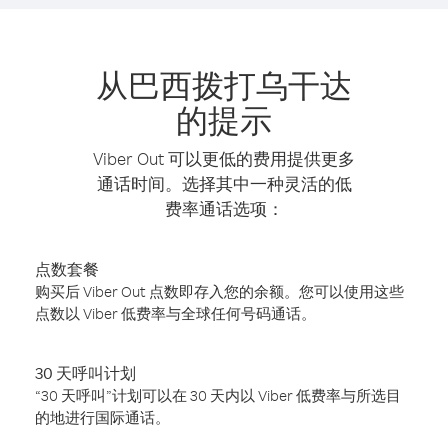
从巴西拨打乌干达
的提示
Viber Out 可以更低的费用提供更多
通话时间。选择其中一种灵活的低
费率通话选项：
点数套餐
购买后 Viber Out 点数即存入您的余额。您可以使用这些
点数以 Viber 低费率与全球任何号码通话。
30 天呼叫计划
“30 天呼叫”计划可以在 30 天内以 Viber 低费率与所选目
的地进行国际通话。