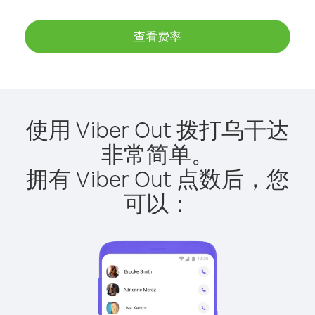
查看费率
使用 Viber Out 拨打乌干达
非常简单。
拥有 Viber Out 点数后，您
可以：