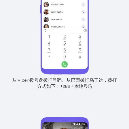
从 Viber 拨号盘拨打号码。
从巴西拨打乌干达，拨打
方式如下：
+
+
256
本地号码