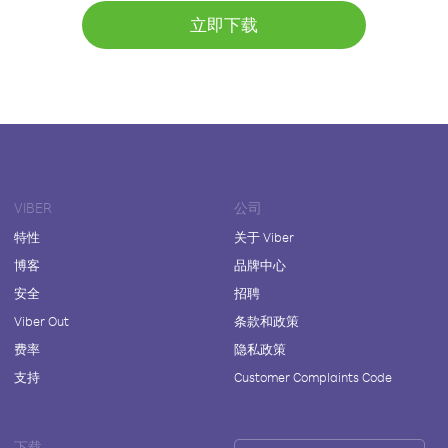
立即下载
VIBER
公司
特性
关于 Viber
博客
品牌中心
安全
招聘
Viber Out
条款和政策
费率
隐私政策
支持
Customer Complaints Code
下载