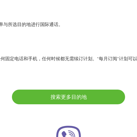
r 低费率与所选目的地进行国际通话。
任何固定电话和手机，任何时候都无需续订计划。“每月订阅”计划可
搜索更多目的地