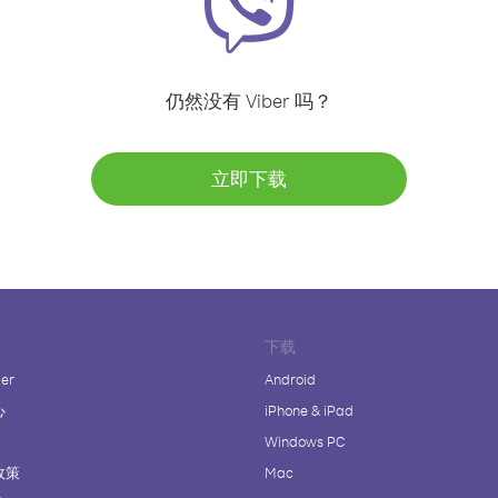
仍然没有 Viber 吗？
立即下载
下载
er
Android
心
iPhone & iPad
Windows PC
政策
Mac