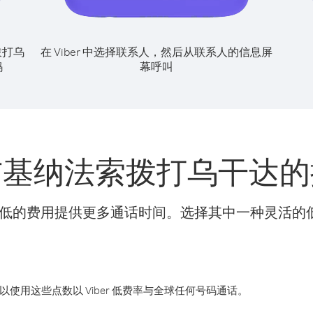
拨打乌
在 Viber 中选择联系人，然后从联系人的信息屏
幕呼叫
码
布基纳法索拨打乌干达的
t 可以更低的费用提供更多通话时间。选择其中一种灵活
您可以使用这些点数以 Viber 低费率与全球任何号码通话。