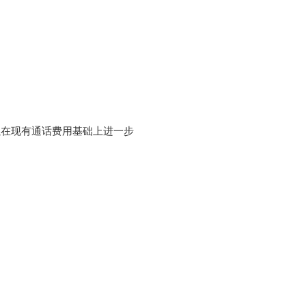
以在现有通话费用基础上进一步