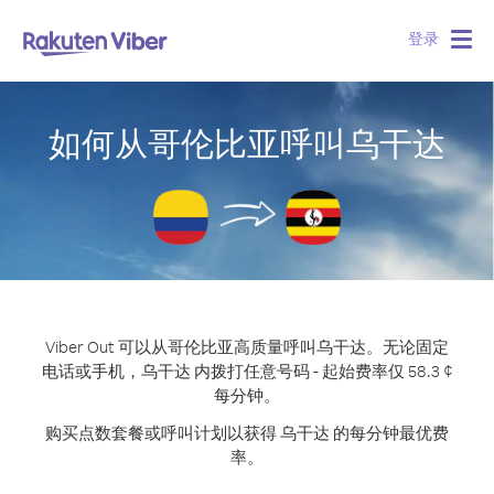
登录
Togg
navig
如何从哥伦比亚呼叫乌干达
Viber Out 可以从哥伦比亚高质量呼叫乌干达。
无论固定
电话或手机，乌干达 内拨打任意号码 - 起始费率仅 58.3 ¢
每分钟。
购买点数套餐或呼叫计划以获得 乌干达 的每分钟最优费
率。