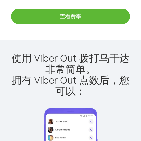
查看费率
使用 Viber Out 拨打乌干达
非常简单。
拥有 Viber Out 点数后，您
可以：