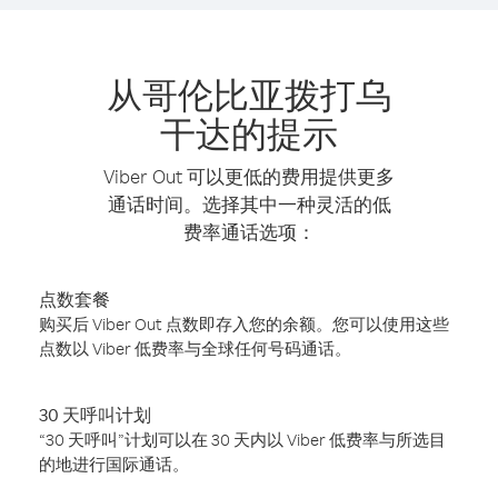
从哥伦比亚拨打乌
干达的提示
Viber Out 可以更低的费用提供更多
通话时间。选择其中一种灵活的低
费率通话选项：
点数套餐
购买后 Viber Out 点数即存入您的余额。您可以使用这些
点数以 Viber 低费率与全球任何号码通话。
30 天呼叫计划
“30 天呼叫”计划可以在 30 天内以 Viber 低费率与所选目
的地进行国际通话。