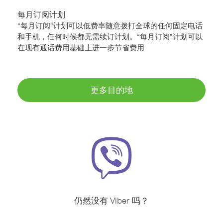
每月订阅计划
“每月订阅”计划可以低费率随意拨打全球的任何固定电话
和手机，任何时候都无需续订计划。“每月订阅”计划可以
在现有通话费用基础上进一步节省费用
更多目的地
仍然没有 Viber 吗？