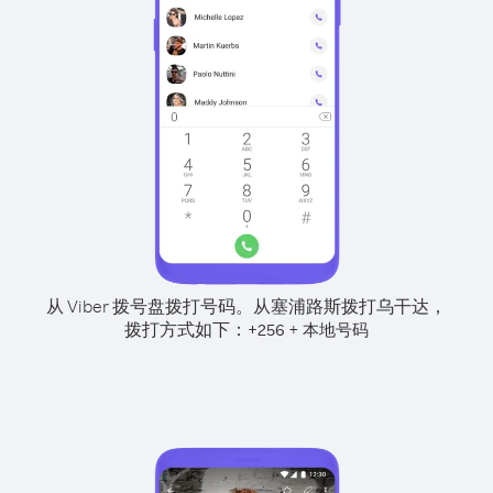
从 Viber 拨号盘拨打号码。
从塞浦路斯拨打乌干达，
拨打方式如下：
+
+
256
本地号码