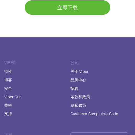
立即下载
VIBER
公司
特性
关于 Viber
博客
品牌中心
安全
招聘
Viber Out
条款和政策
费率
隐私政策
支持
Customer Complaints Code
下载