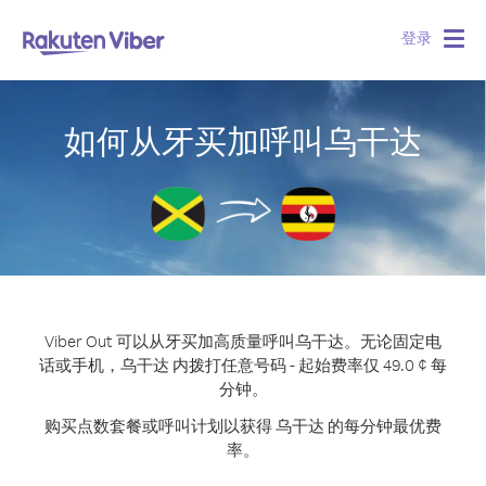
登录
Togg
navig
如何从牙买加呼叫乌干达
Viber Out 可以从牙买加高质量呼叫乌干达。
无论固定电
话或手机，乌干达 内拨打任意号码 - 起始费率仅 49.0 ¢ 每
分钟。
购买点数套餐或呼叫计划以获得 乌干达 的每分钟最优费
率。