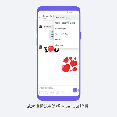
从对话标题中选择“Viber Out 呼叫”