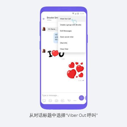
从对话标题中选择“Viber Out 呼叫”