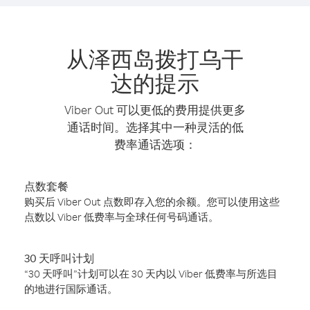
从泽西岛拨打乌干
达的提示
Viber Out 可以更低的费用提供更多
通话时间。选择其中一种灵活的低
费率通话选项：
点数套餐
购买后 Viber Out 点数即存入您的余额。您可以使用这些
点数以 Viber 低费率与全球任何号码通话。
30 天呼叫计划
“30 天呼叫”计划可以在 30 天内以 Viber 低费率与所选目
的地进行国际通话。