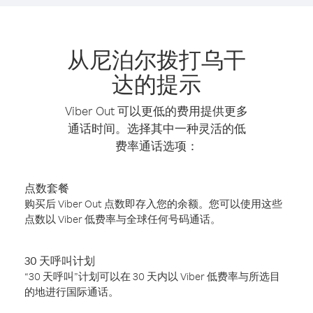
从尼泊尔拨打乌干
达的提示
Viber Out 可以更低的费用提供更多
通话时间。选择其中一种灵活的低
费率通话选项：
点数套餐
购买后 Viber Out 点数即存入您的余额。您可以使用这些
点数以 Viber 低费率与全球任何号码通话。
30 天呼叫计划
“30 天呼叫”计划可以在 30 天内以 Viber 低费率与所选目
的地进行国际通话。