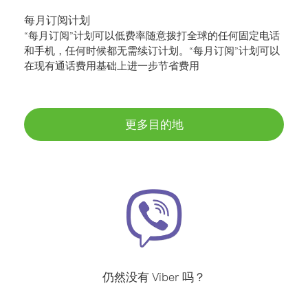
每月订阅计划
“每月订阅”计划可以低费率随意拨打全球的任何固定电话
和手机，任何时候都无需续订计划。“每月订阅”计划可以
在现有通话费用基础上进一步节省费用
更多目的地
仍然没有 Viber 吗？