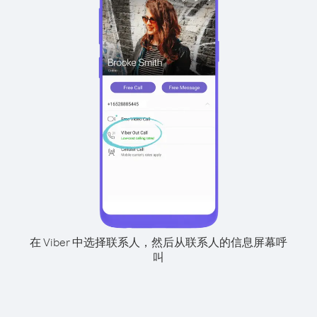
在 Viber 中选择联系人，然后从联系人的信息屏幕呼
叫