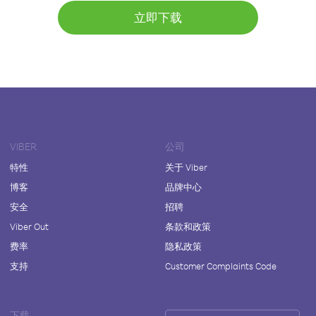
立即下载
VIBER
公司
特性
关于 Viber
博客
品牌中心
安全
招聘
Viber Out
条款和政策
费率
隐私政策
支持
Customer Complaints Code
下载