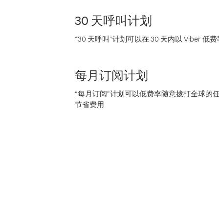
30 天呼叫计划
“30 天呼叫”计划可以在 30 天内以 Vibe
每月订阅计划
“每月订阅”计划可以低费率随意拨打全球的
节省费用