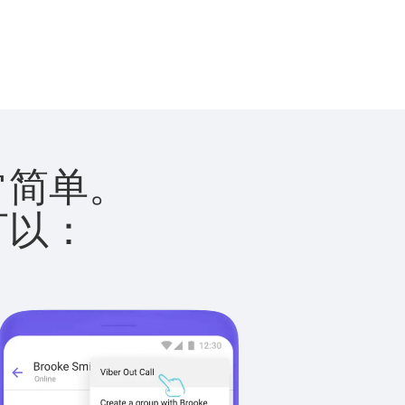
非常简单。
您可以：