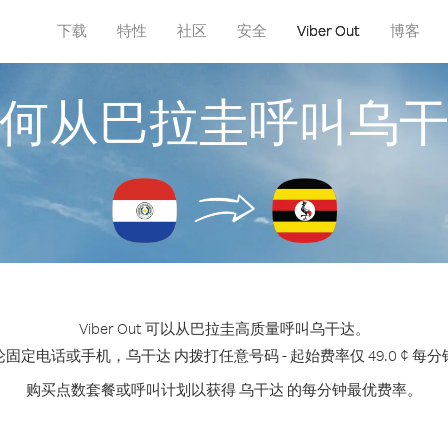
下载
特性
社区
安全
Viber Out
博客
何从巴拉圭呼叫乌
Viber Out 可以从巴拉圭高质量呼叫乌干达。
论固定电话或手机，乌干达 内拨打任意号码 - 起始费率仅 49.0 ¢ 每分
购买点数套餐或呼叫计划以获得 乌干达 的每分钟最优费率。