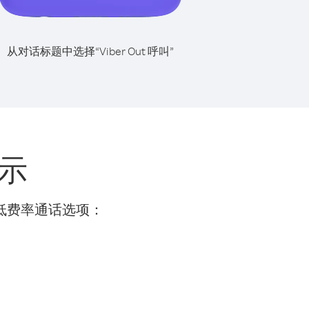
从对话标题中选择“Viber Out 呼叫”
示
的低费率通话选项：