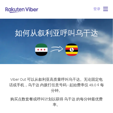
登录
Togg
navig
如何从叙利亚呼叫乌干达
Viber Out 可以从叙利亚高质量呼叫乌干达。
无论固定电
话或手机，乌干达 内拨打任意号码 - 起始费率仅 49.0 ¢ 每
分钟。
购买点数套餐或呼叫计划以获得 乌干达 的每分钟最优费
率。