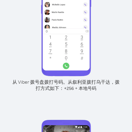
从 Viber 拨号盘拨打号码。
从叙利亚拨打乌干达，拨
打方式如下：
+
+
256
本地号码