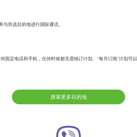
r 低费率与所选目的地进行国际通话。
任何固定电话和手机，任何时候都无需续订计划。“每月订阅”计划可
搜索更多目的地