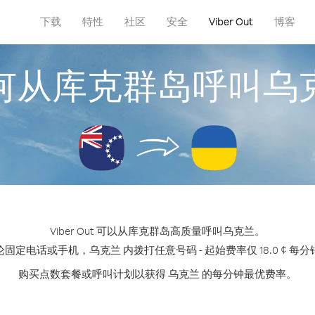
下载
特性
社区
安全
Viber Out
博客
何从库克群岛呼叫乌
Viber Out 可以从库克群岛高质量呼叫乌克兰。
论固定电话或手机，乌克兰 内拨打任意号码 - 起始费率仅 18.0 ¢ 每分
购买点数套餐或呼叫计划以获得 乌克兰 的每分钟最优费率。