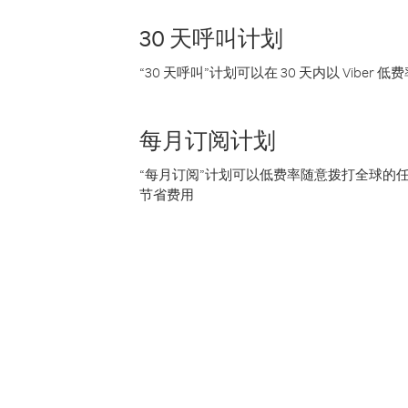
30 天呼叫计划
“30 天呼叫”计划可以在 30 天内以 Vibe
每月订阅计划
“每月订阅”计划可以低费率随意拨打全球的
节省费用