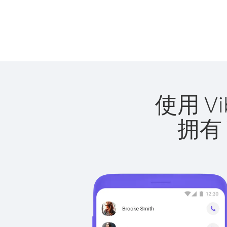
使用 V
拥有 