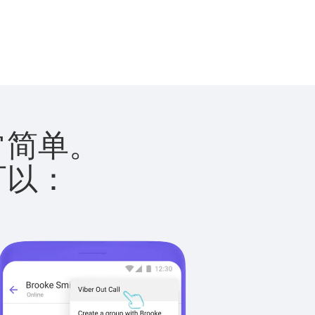
非常简单。
您可以：