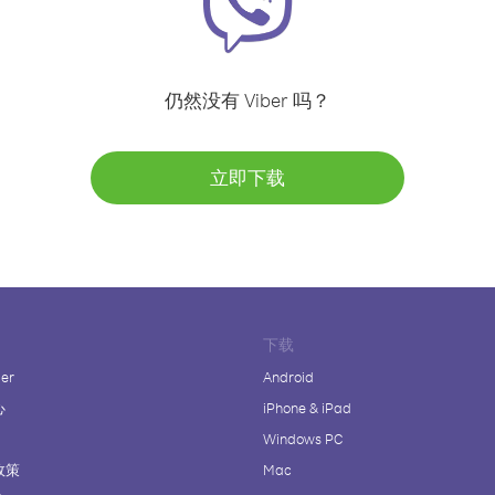
仍然没有 Viber 吗？
立即下载
下载
er
Android
心
iPhone & iPad
Windows PC
政策
Mac