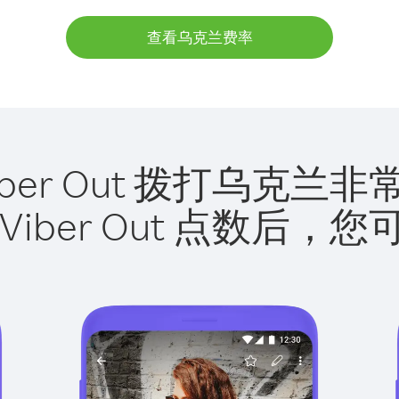
查看乌克兰费率
iber Out 拨打乌克兰
Viber Out 点数后，