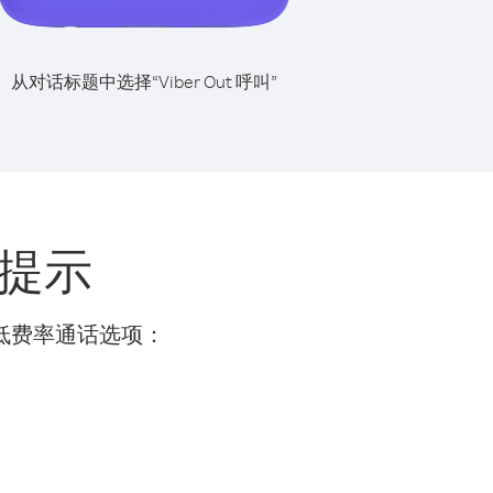
从对话标题中选择“Viber Out 呼叫”
提示
的低费率通话选项：