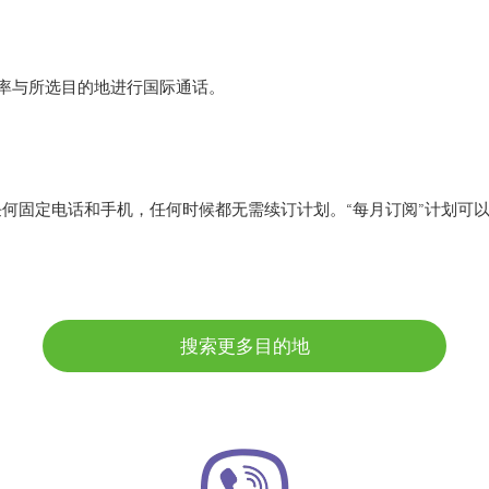
r 低费率与所选目的地进行国际通话。
任何固定电话和手机，任何时候都无需续订计划。“每月订阅”计划可
搜索更多目的地