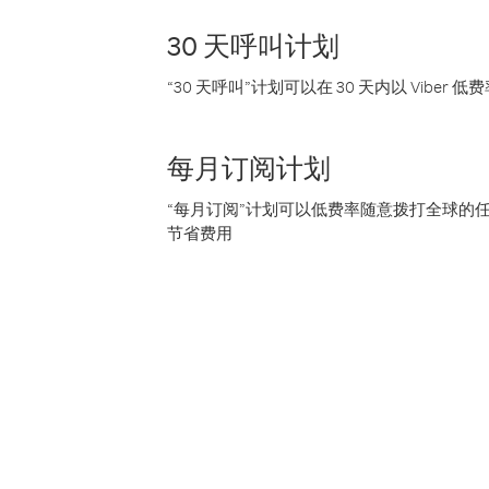
30 天呼叫计划
“30 天呼叫”计划可以在 30 天内以 Vibe
每月订阅计划
“每月订阅”计划可以低费率随意拨打全球的
节省费用