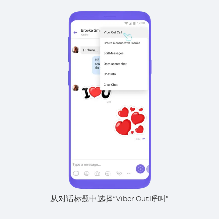
从对话标题中选择“Viber Out 呼叫”