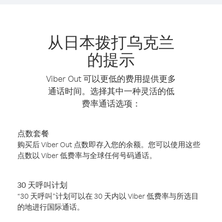
从日本拨打乌克兰
的提示
Viber Out 可以更低的费用提供更多
通话时间。选择其中一种灵活的低
费率通话选项：
点数套餐
购买后 Viber Out 点数即存入您的余额。您可以使用这些
点数以 Viber 低费率与全球任何号码通话。
30 天呼叫计划
“30 天呼叫”计划可以在 30 天内以 Viber 低费率与所选目
的地进行国际通话。