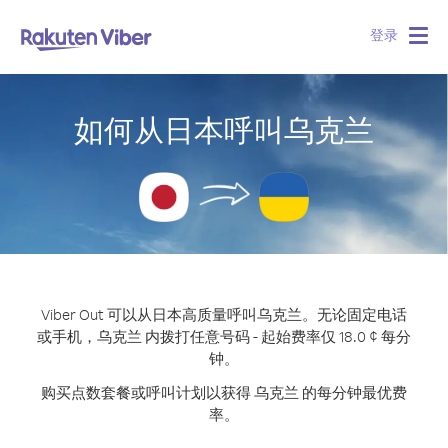
登录
Togg
navig
如何从日本呼叫乌克兰
Viber Out 可以从日本高质量呼叫乌克兰。
无论固定电话
或手机，乌克兰 内拨打任意号码 - 起始费率仅 18.0 ¢ 每分
钟。
购买点数套餐或呼叫计划以获得 乌克兰 的每分钟最优费
率。