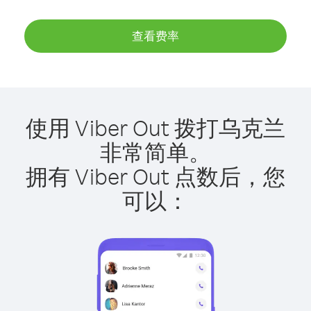
查看费率
使用 Viber Out 拨打乌克兰
非常简单。
拥有 Viber Out 点数后，您
可以：