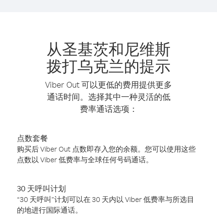
从圣基茨和尼维斯
拨打乌克兰的提示
Viber Out 可以更低的费用提供更多
通话时间。选择其中一种灵活的低
费率通话选项：
点数套餐
购买后 Viber Out 点数即存入您的余额。您可以使用这些
点数以 Viber 低费率与全球任何号码通话。
30 天呼叫计划
“30 天呼叫”计划可以在 30 天内以 Viber 低费率与所选目
的地进行国际通话。