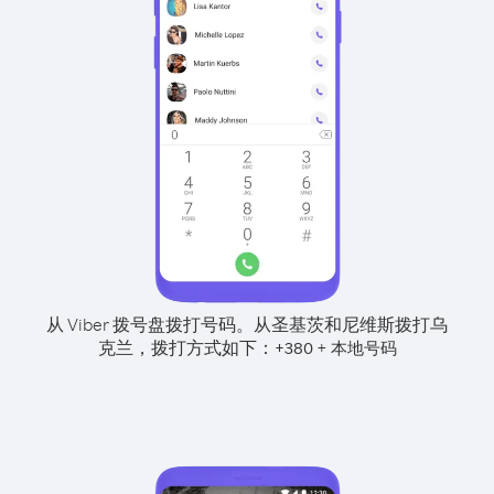
从 Viber 拨号盘拨打号码。
从圣基茨和尼维斯拨打乌
克兰，拨打方式如下：
+
+
380
本地号码