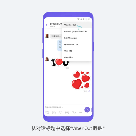
从对话标题中选择“Viber Out 呼叫”