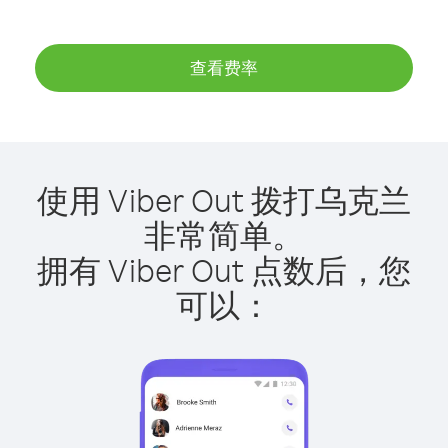
查看费率
使用 Viber Out 拨打乌克兰
非常简单。
拥有 Viber Out 点数后，您
可以：