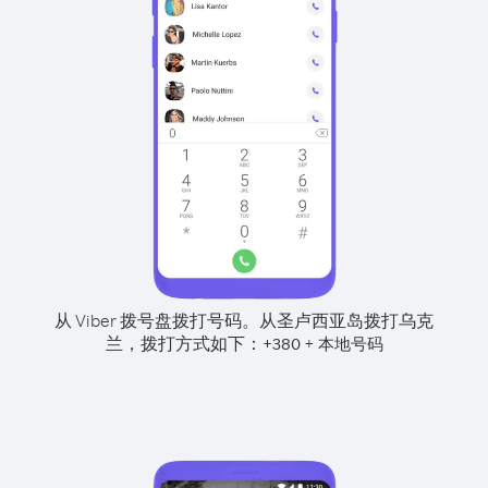
从 Viber 拨号盘拨打号码。
从圣卢西亚岛拨打乌克
兰，拨打方式如下：
+
+
380
本地号码