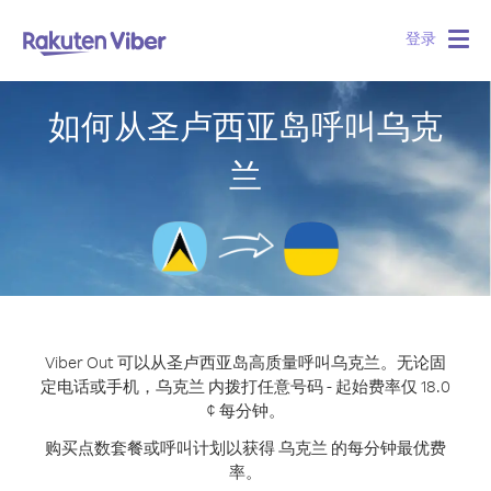
登录
Togg
navig
如何从圣卢西亚岛呼叫乌克
兰
Viber Out 可以从圣卢西亚岛高质量呼叫乌克兰。
无论固
定电话或手机，乌克兰 内拨打任意号码 - 起始费率仅 18.0
¢ 每分钟。
购买点数套餐或呼叫计划以获得 乌克兰 的每分钟最优费
率。