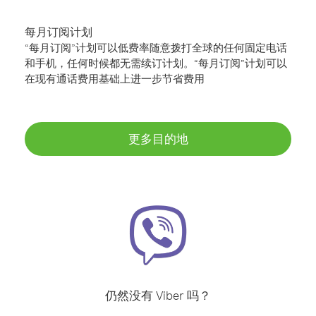
每月订阅计划
“每月订阅”计划可以低费率随意拨打全球的任何固定电话
和手机，任何时候都无需续订计划。“每月订阅”计划可以
在现有通话费用基础上进一步节省费用
更多目的地
仍然没有 Viber 吗？