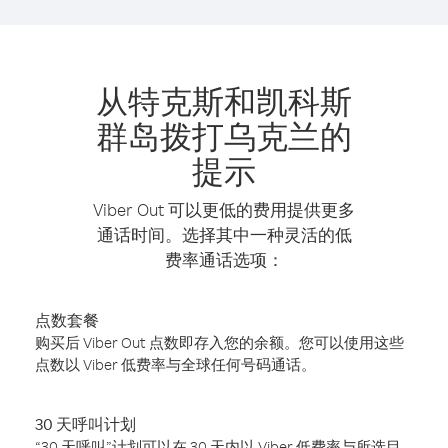
从特克斯和凯科斯
群岛拨打乌克兰的
提示
Viber Out 可以更低的费用提供更多
通话时间。选择其中一种灵活的低
费率通话选项：
点数套餐
购买后 Viber Out 点数即存入您的余额。您可以使用这些
点数以 Viber 低费率与全球任何号码通话。
30 天呼叫计划
“30 天呼叫”计划可以在 30 天内以 Viber 低费率与所选目