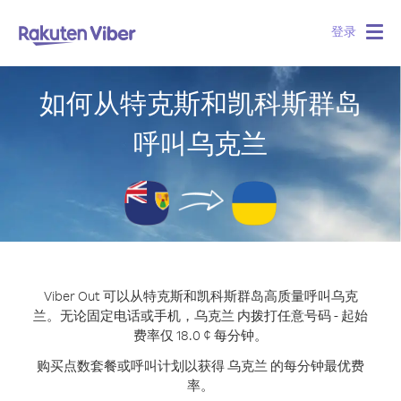
登录
Togg
navig
如何从特克斯和凯科斯群岛
呼叫乌克兰
Viber Out 可以从特克斯和凯科斯群岛高质量呼叫乌克
兰。
无论固定电话或手机，乌克兰 内拨打任意号码 - 起始
费率仅 18.0 ¢ 每分钟。
购买点数套餐或呼叫计划以获得 乌克兰 的每分钟最优费
率。