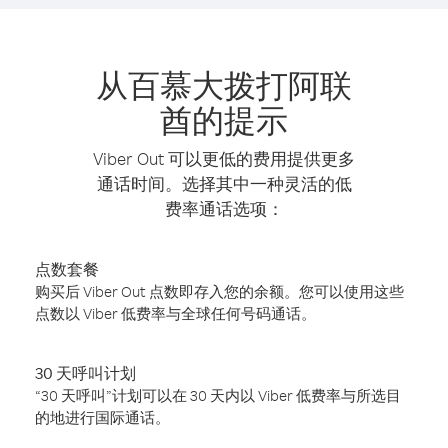
从百慕大拨打阿联
酋的提示
Viber Out 可以更低的费用提供更多
通话时间。选择其中一种灵活的低
费率通话选项：
点数套餐
购买后 Viber Out 点数即存入您的余额。您可以使用这些
点数以 Viber 低费率与全球任何号码通话。
30 天呼叫计划
“30 天呼叫”计划可以在 30 天内以 Viber 低费率与所选目
的地进行国际通话。