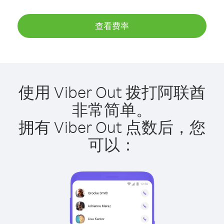
查看费率
使用 Viber Out 拨打阿联酋
非常简单。
拥有 Viber Out 点数后，您
可以：