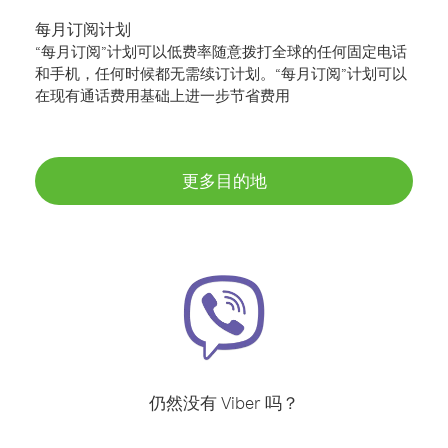
每月订阅计划
“每月订阅”计划可以低费率随意拨打全球的任何固定电话
和手机，任何时候都无需续订计划。“每月订阅”计划可以
在现有通话费用基础上进一步节省费用
更多目的地
仍然没有 Viber 吗？