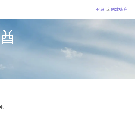
登录
或
创建账户
联酋
钟。