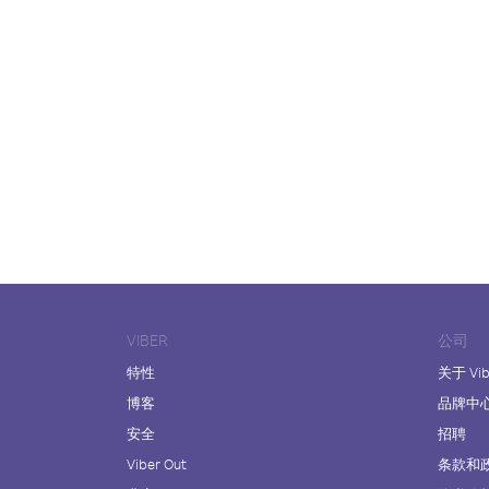
VIBER
公司
特性
关于 Vib
博客
品牌中
安全
招聘
Viber Out
条款和