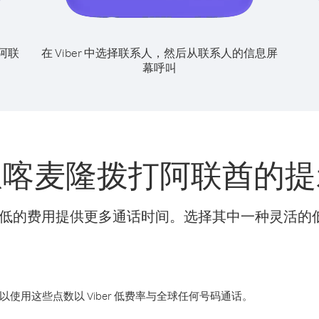
阿联
在 Viber 中选择联系人，然后从联系人的信息屏
幕呼叫
从喀麦隆拨打阿联酋的提
t 可以更低的费用提供更多通话时间。选择其中一种灵活
您可以使用这些点数以 Viber 低费率与全球任何号码通话。