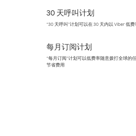
30 天呼叫计划
“30 天呼叫”计划可以在 30 天内以 Vibe
每月订阅计划
“每月订阅”计划可以低费率随意拨打全球的
节省费用