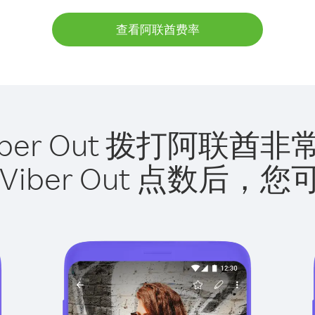
查看阿联酋费率
iber Out 拨打阿联酋
Viber Out 点数后，